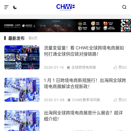



最新发布
第6页
流量变留量！看 CHWE全球跨境电商展如
何打通全球供应链对接链路！
2026-01-15
全球跨境电商展
赞(
0
)


阅读(232)
1 月 1 日跨境电商新规施行！出海网全球跨
境电商展解读合规新政！
2026-01-08
CHWE春季深圳展
赞(
0
)


阅读(269)
出海网全球跨境电商展是什么展会？超详
细介绍！