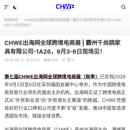



新闻资讯
CHWE出海网全球跨境电商展 | 霸州千尚鸥家具有限公司-1A26，

9月3-6日现场见！
CHWE出海网全球跨境电商展 | 霸州千尚鸥家
具有限公司-1A26，9月3-6日现场见！
2026-06-17 14:24:32
阅读(161)
赞(
1
)

第七届CHWE出海网全球跨境电商展（秋季）
已定档2026
年9月3日至6日在深圳福田会展中心举办，作为中国跨境电
商贸易行业领先的展会主办机构，出海网见证了跨境电商正
式从“外贸新业态”向“外贸增长主赛道”的跨越，CHWE凭借
良好的行业口碑和认可度不断“扩容”发展，推动中国智造渗
透国际市场，链接全球消费。
出海网全球跨境电商展（CHWE）是由出海网主办、潮域展