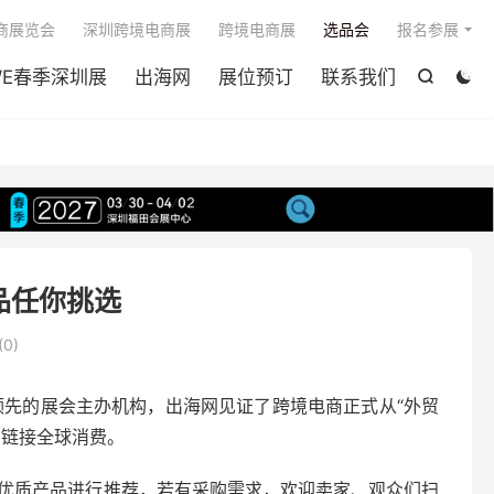

商展览会
深圳跨境电商展
跨境电商展
选品会
报名参展
WE春季深圳展
出海网
展位预订
联系我们


品任你挑选
(
0
)
业领先的展会主办机构，出海网见证了跨境电商正式从“外贸
，链接全球消费。
商、优质产品进行推荐，若有采购需求，欢迎卖家、观众们扫