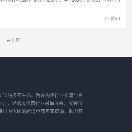
电商行业风向标”的国际级展会，将于2026年3月30日至4月1日
赞(
0
)

共 8 页
+DTB的多元生态。旨在构建行业交流与合
办方，是跨境电商行业最懂展会，展会行
接国内优质的跨境电商卖家资源，助力客
。