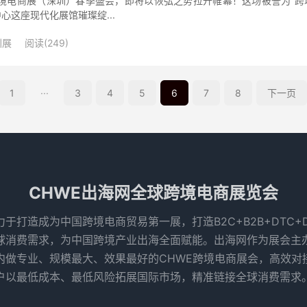
跨境电商展（深圳）春季盛会，即将以恢弘之势拉开帷幕！这场被誉为”跨境
这座现代化展馆璀璨绽...
圳展
阅读(249)
1
···
3
4
5
6
7
8
下一页
CHWE出海网全球跨境电商展览会
于打造成为中国跨境电商贸易第一展，打造B2C+B2B+DTC
球消费需求，为中国跨境产业出海全面赋能。出海网作为展会主
内做专业、规模最大、效果最好的CHWE跨境电商展会，高效对
户以最低成本、最低风险拓展国际市场，精准链接全球消费需求