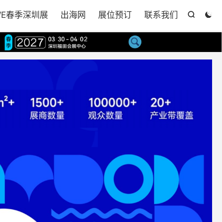
WE春季深圳展
出海网
展位预订
联系我们

