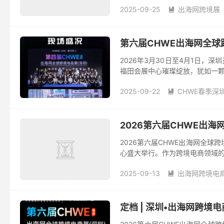
2025-09-25
出海网跨境展

第六届CHWE出海网全
2026年3月30日至4月1日
福田会展中心璀璨绽放，犹如一颗
2025-09-22
CHWE春季深

2026第六届CHWE出
2026第六届CHWE出海网全球
心盛大举行。作为跨境电商领域的年
2025-09-13
出海网跨境电

定档 | 深圳•出海网跨境电