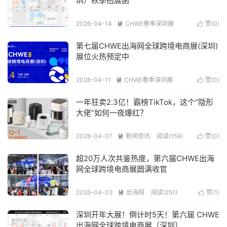
圳）秋季招展函
2026-04-14
CHWE春季深圳展
赞(
0
)


阅读(147)
第七届CHWE出海网全球跨境电商展(深圳)
展位火热预定中
2026-04-11
CHWE春季深圳展
赞(
0
)


阅读(171)
一年狂卖2.3亿！霸榜TikTok，这个“隐形
大佬”如何一夜爆红？
2026-04-07
新闻资讯
阅读(159)
赞(
0
)


超20万人次共鉴热度，第六届CHWE出海
网全球跨境电商展圆满收官
2026-04-03
出海网
阅读(251)
赞(
1
)


深圳开年大展！倒计时5天！第六届 CHWE
出海网全球跨境电商展（深圳）