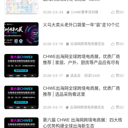
2026-03-24
CHWE春季深圳展
赞(
0
)


阅读(199)
义乌大卖从老外口袋里一年“装”走10个亿
2026-03-19
出海网跨境电商展览会
赞(
0
)


阅读(221)
CHWE出海网全球跨境电商展，优质厂商
推荐 | 家居、户外、厨房等产品应有尽有
2026-03-17
选品会
阅读(346)
赞(
0
)


CHWE出海网全球跨境电商展，优质厂商
推荐 | 选品采购看这里
2026-03-11
出海网跨境电商展览会
赞(
0
)


阅读(198)
第六届 CHWE 出海网跨境电商展：四大核
心优势构建全球出海新生态