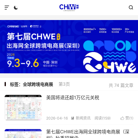



第3页
标签：全球跨境电商展
共 74 篇文章
美国将退还超1万亿元关税
2026-04-16
新闻资讯
阅读(159)
赞(
1
)


第七届CHWE出海网全球跨境电商展（深