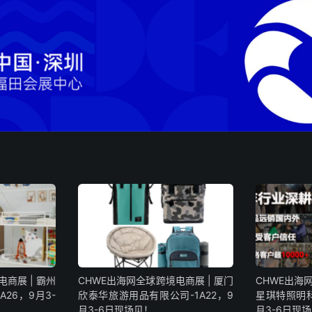
商展 | 霸州
CHWE出海网全球跨境电商展 | 厦门
CHWE出海
26，9月3-
欣泰华旅游用品有限公司-1A22，9
星琪特照明科
月3-6日现场见！
月3-6日现