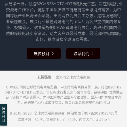
贸易第一展，打造B2C+B2B+DTC+DTB的多元生态。旨在构建行业
交流与合作平台，链接中国优质供应链与链接全球消费需求，为中
国跨境产业出海全面赋能。出海网作为展会主办方，是跨境电商行
业最懂展会，展会行业最懂跨境电商的团队！为客户提供国内做专
业、规模最大、效果最好的CHWE跨境电商展会，高效对接国内优
质的跨境电商卖家资源，助力客户以最低成本、最低风险拓展国际
市场，精准链接全球消费需求。
展位预订
联系我们


友情链接
出海网全球跨境电商展
CHWE出海网全球跨境电商展览会，中国跨境电商贸易第一展。打造B2C+B2
小B+DTC+DTB多元生态，旨在构建行业交流与合作平台，链接中国! 优质供应
链与链接全球消费需求，为中国跨境产业出海全面赋能。出海网作为展会主办
方，是跨境电商行业最懂展会，展会行业最懂跨境电商的团队!
展
位
© 2010-2026
全球跨境电商展览会
网站地图
沪ICP备2021025785号
预
请求次数：52 次，加载用时：0.118 秒，内存占用：4.47 MB
订