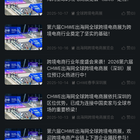
2025-10-17
全球跨境电商展
赞(
0
)


阅读(270)
第六届CHWE出海网全球跨境电商展为跨
境电商行业奠定了坚实的基础！
2025-10-16
出海网跨境电商展览会
赞(
0
)


阅读(376)
跨境电商行业年度盛会来袭！2026第六届
CHWE出海网全球跨境电商展（深圳）展
位预订火热进行中！
2025-10-14
CHWE春季深圳展
赞(
0
)


阅读(231)
CHWE出海网全球跨境电商展依托深圳的
区位优势，已成为连接中国卖家与全球市
场的重要桥梁！
2025-10-13
出海网跨境电商展览会
赞(
0
)


阅读(299)
第六届CHWE出海网全球跨境电商展，欢
迎跨境电商产业链上下游企业踊跃参与！