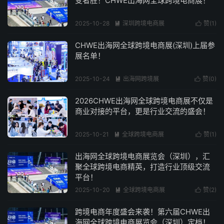
变者胜！CHWE出海网全球跨境电商展！
2025-10-28
深圳跨境电商展
赞(
1
)


阅读(352)
CHWE出海网全球跨境电商展(深圳)上届参
展名单！
2025-10-24
出海网跨境展
赞(
0
)


阅读(434)
2026CHWE出海网全球跨境电商展不仅是
商业对接的平台，更是行业交流的盛会！
2025-10-21
全球跨境电商展
赞(
1
)


阅读(250)
出海网全球跨境电商展览会（深圳），汇
聚全球跨境电商精英，打造行业顶级交流
平台！
2025-10-20
全球跨境电商展
赞(
2
)


阅读(221)
跨境电商年度盛会来袭！第六届CHWE出
海网全球跨境电商展览会（深圳）定档！