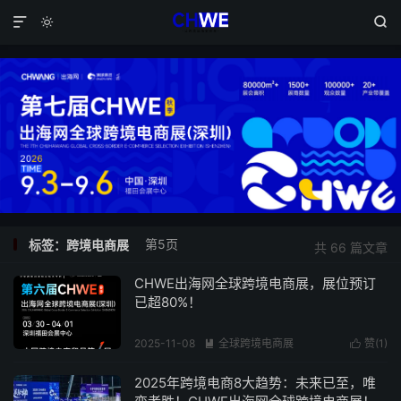



第5页
标签：跨境电商展
共 66 篇文章
CHWE出海网全球跨境电商展，展位预订
已超80%！
2025-11-08
全球跨境电商展
赞(
1
)


阅读(279)
2025年跨境电商8大趋势：未来已至，唯