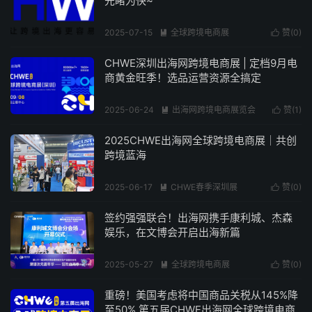
先睹为快~
2025-07-15
全球跨境电商展
赞(
0
)


阅读(233)
CHWE深圳出海网跨境电商展 | 定档9月电
商黄金旺季！选品运营资源全搞定
2025-06-24
出海网跨境电商展览会
赞(
1
)


阅读(261)
2025CHWE出海网全球跨境电商展｜共创
跨境蓝海
2025-06-17
CHWE春季深圳展
赞(
0
)


阅读(252)
签约强强联合！出海网携手康利城、杰森
娱乐，在文博会开启出海新篇
2025-05-27
全球跨境电商展
赞(
0
)


阅读(273)
重磅！美国考虑将中国商品关税从145%降
至50%,第五届CHWE出海网全球跨境电商