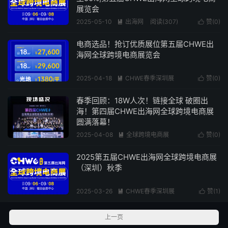
展览会
2025-05-10
出海网
阅读(307)
赞(
0
)


电商选品！抢订优质展位第五届CHWE出
海网全球跨境电商展览会
2025-04-18
CHWE春季深圳展
赞(
0
)


阅读(362)
​春季回顾：18W人次！链接全球 破圈出
海！第四届CHWE出海网全球跨境电商展
圆满落幕！
2025-04-08
全球跨境电商展
赞(
0
)


阅读(376)
2025第五届CHWE出海网全球跨境电商展
（深圳）秋季
2025-03-26
CHWE春季深圳展
赞(
1
)


阅读(302)
上一页