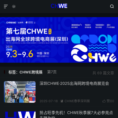



第7页
标签：CHWE跨境展
共 69 篇文章
深圳CHWE·2025出海网跨境电商展览会
2025-07-18
CHWE春季深圳展
赞(
0
)


阅读(272)
抢占旺季先机！CHWE秋季展7大必参亮点